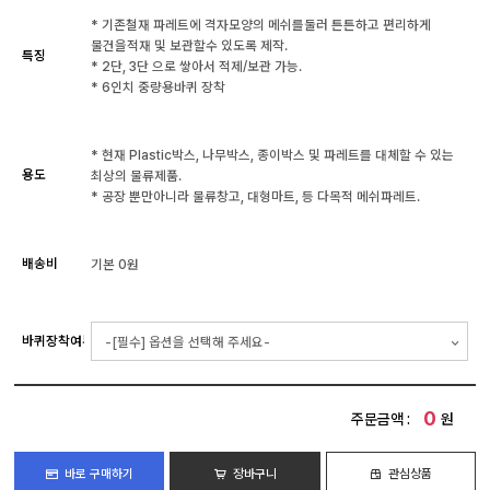
* 기존철재 파레트에 격자모양의 메쉬를둘러 튼튼하고 편리하게
물건을적재 및 보관할수 있도록 제작.
특징
* 2단, 3단 으로 쌓아서 적제/보관 가능.
* 6인치 중량용바퀴 장착
* 현재 Plastic박스, 나무박스, 종이박스 및 파레트를 대체할 수 있는
용도
최상의 물류제품.
* 공장 뿐만아니라 물류창고, 대형마트, 등 다목적 메쉬파레트.
배송비
기본 0원
바퀴장착여부
0
주문금액 :
원
바로 구매하기
장바구니
관심상품