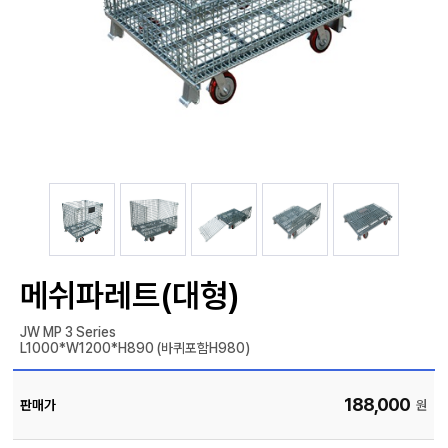
자
늄
바
앵
라
글
직
컨
박
접
베
스
결
이
카
제
어
트
커
창
뮤
니
M
티
Y
P
회
A
사
G
소
E
이
개
용
안
내
메쉬파레트(대형)
JW MP 3 Series
L1000*W1200*H890 (바퀴포함H980)
188,000
판매가
원