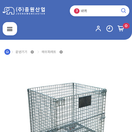
바퀴
3
캐스터
1
0
로그인
회원가입
마이페이지
배송조회
운반기기
메쉬파레트
캐
스
터
운
반
기
기
바
퀴
스
테
인
주
레
문
스
제
제
알
작
품
루
품
미