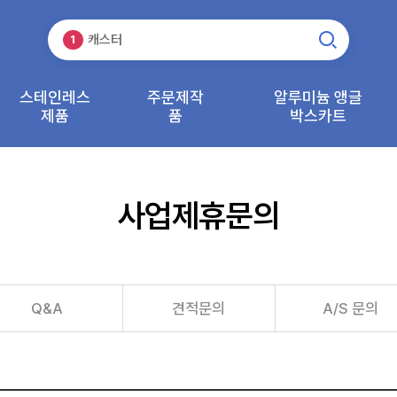
바퀴
3
캐스터
1
운반기기
2
바퀴
3
스테인레스
주문제작
알루미늄 앵글
제품
캐스터
품
박스카트
1
사업제휴문의
Q&A
견적문의
A/S 문의