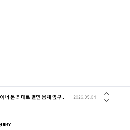
등을 이유로 일정기간 보유하여야 할 필요가 있을 경우에는
2023.08.21
사문형 롤테이너 문 최대로 열면 몸체 옆구리에 고정해놓을수 있나요
2026.05.04
저희가 가지고 있는 롤테이너와 맞는 사이즈의 선반 문의드립니다.
2026.03.24
수제작 제품 차이점
QUIRY
2023.12.18