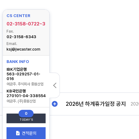
원칙적으로, 개인정보 수집 및 이용목적이 달성된 후에는 해
CS CENTER
단, 상법 및 ‘전자상거래등에서 소비자보호에 관한 법률’ 
일정기간 보유합니다.
02-3158-0722~3
Fax.
ο 계약 또는 청약철회 등에 관한 기록 : 5년 (전자상거래
02-3158-6343
ο 대금결제 및 재화 등의 공급에 관한 기록 : 5년 (전자
Email.
ksj@jwcaster.com
ο 소비자의 불만 또는 분쟁처리에 관한 기록 : 3년 (전
ο 설문조사, 이벤트 등 일시적 목적을 위하여 수집한 경우 :
BANK INFO
IBK기업은행
563-029257-01-
016
예금주. 주식회사 중원산업
KB국민은행
270101-04-338554
예금주. (주)중원산업
NOTICE
2026년 하계휴가일정 공지
202
0
TODAY'S
2026년 하계휴가일정 공지
CS CENTER
202
견적문의