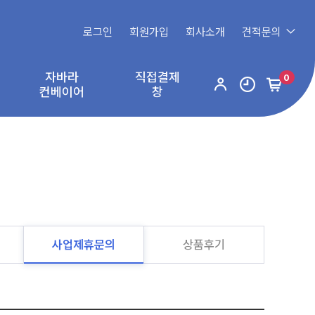
로그인
회원가입
회사소개
견적문의
자바라
직접결제
0
컨베이어
창
사업제휴문의
상품후기