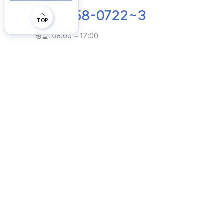
02-3158-0722~3
TOP
평일. 08:00 ~ 17:00
회사소개
이용약관
개인정보처리방침
(주)중원산업
대표자. 김종성 외1인
주소. 경기도 파주시 
사업자등록번호. 572-87-00321
통신판매업신고번호. 제 20
Tel.
Fax. 02-3158-6343
02-3158-0722~3
E-mail. 기성품:
/ 주문품:
ksj@jwcaster.com
hdj@jwcast
COPYRIGHT (C) JOONGWON CASTER. ALL RIGHTS RESERVED.