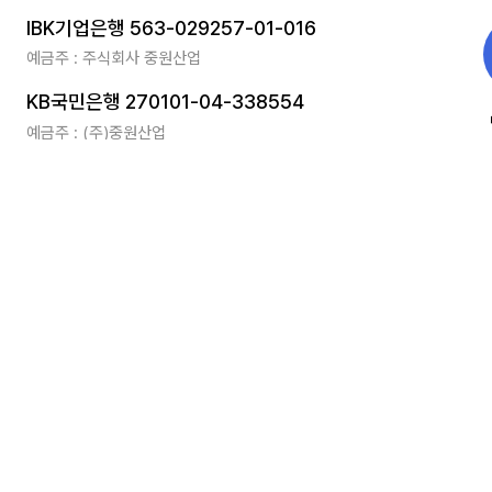
IBK기업은행 563-029257-01-016
송장번호
예금주 : 주식회사 중원산업
KB국민은행 270101-04-338554
예금주 : (주)중원산업
광탄면 장지산로 368번길 69
16-경기파주-1111
개인정보관리책임자. 황동준 팀장
er.com