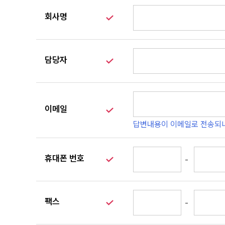
단
체
회사명
주
문
담당자
Q
&
A
견
이메일
적
문
답변내용이 이메일로 전송되
의
휴대폰 번호
A
-
/
S
문
의
팩스
-
사