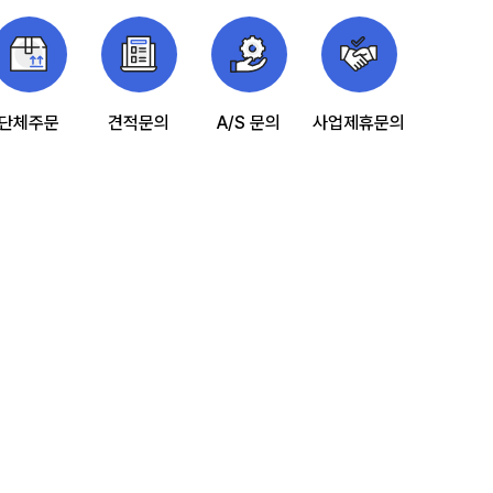
2023.08.21
사문형 롤테이너 문 최대로 열면 몸체 옆구리에 고정해놓을수 있나요
2026.05.04
단체주문
견적문의
A/S 문의
사업제휴문의
구매안전(에스크로) 서비스
고객님은 안전거래를 위해 현금등으로 결제시 구매자가 보호를 받을
수 있는 구매안전서비스(에스크로)를 이용하실 수 있습니다.
서비스 가입사실 확인