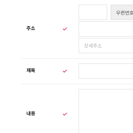
업
제
휴
문
의
주소
상
품
후
기
제목
내용