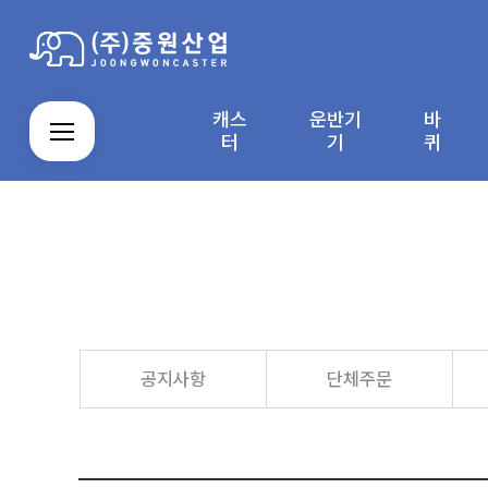
캐스
운반기
바
로그인
회원가입
마이페이지
배송조회
터
기
퀴
캐
운
스
주
알
자
직
바
스
반
테
문
루
바
접
퀴
터
기
인
제
미
라
결
커
M
회
이
기
레
작
늄
컨
제
뮤
Y
사
용
스
품
앵
베
창
니
P
소
안
제
글
이
티
A
개
내
품
박
어
공지사항
단체주문
G
스
공
E
카
지
트
사
항