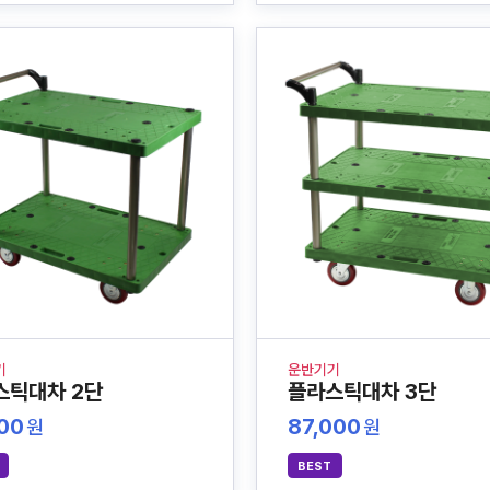
기
운반기기
스틱대차 2단
플라스틱대차 3단
000
87,000
원
원
BEST