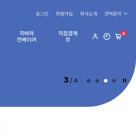
로그인
회원가입
회사소개
견적문의
자바라
직접결제
0
컨베이어
창
3
/ 4