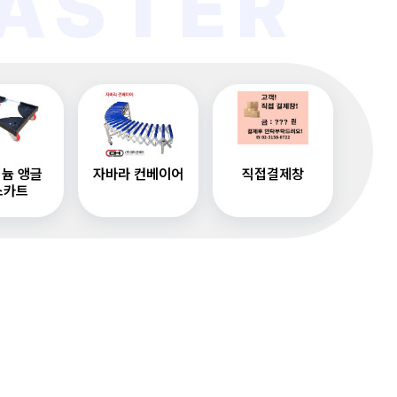
ASTER
늄 앵글
자바라 컨베이어
직접결제창
스카트