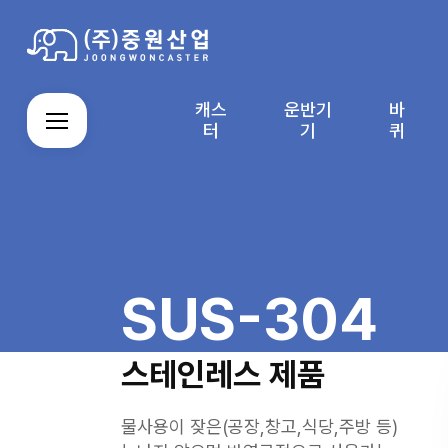
캐스
운반기
바
로그인
회원가입
마이페이지
배송조회
터
기
퀴
캐
운
스
주
알
자
직
바
스
반
테
문
루
바
접
퀴
터
기
인
제
미
라
결
커
M
회
이
기
레
작
늄
컨
제
SUS-304
뮤
Y
사
용
스
품
앵
베
창
니
P
소
안
제
글
이
티
A
개
내
품
박
어
G
스
스테인레스 제품
E
카
트
물사용이 잦은(공장,창고,식당,주방 등)