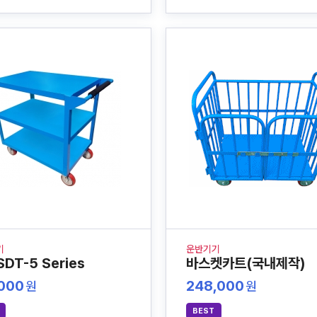
기
운반기기
SDT-5 Series
바스켓카트(국내제작)
,000
248,000
원
원
BEST