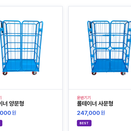
기
운반기기
이너 양문형
롤테이너 사문형
,000
247,000
원
원
BEST