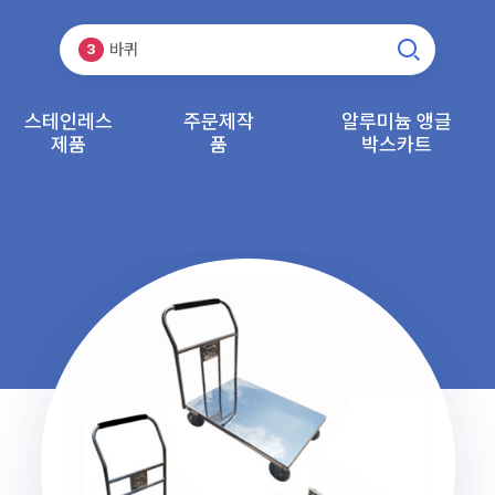
바퀴
3
캐스터
1
스테인레스
주문제작
알루미늄 앵글
제품
품
박스카트