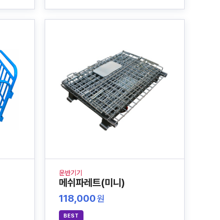
운반기기
메쉬파레트(미니)
118,000
원
BEST