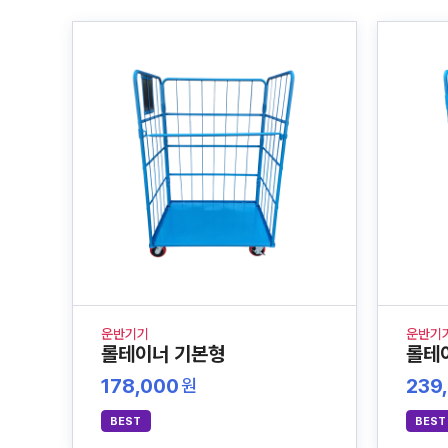
운반기기
운반기
롤테이너 기본형
롤테
178,000
239
원
BEST
BEST