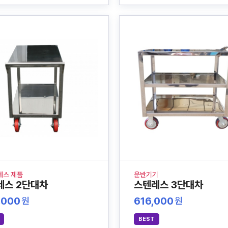
레스 제품
운반기기
레스 2단대차
스텐레스 3단대차
,000
616,000
원
원
BEST