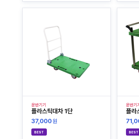
운반기기
운반기
플라스틱대차 1단
플라
37,000
71,
원
BEST
BEST