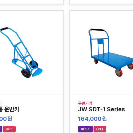
기
운반기기
통 운반카
JW SDT-1 Series
600
164,000
원
원
HOT
BEST
HOT